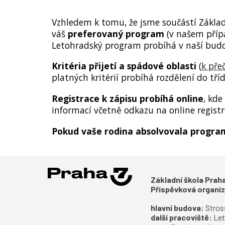
Vzhledem k tomu, že jsme součástí Základn
váš
preferovaný program
(v našem přípa
Letohradský program probíhá v naší budo
Kritéria přijetí a spádové oblasti
(
k pře
platných kritérií probíhá rozdělení do tří
Registrace k zápisu probíhá online
, kd
informací včetně odkazu na online registr
Pokud vaše rodina absolvovala program 
Základní škola Pra
Příspěvková organi
hlavní budova:
S
tros
další pracoviště:
Let