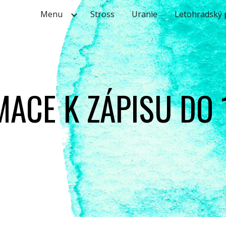
Menu
Stross
Uranie
Letohradský
ip to main content
Skip to navigat
ACE K ZÁPISU DO 