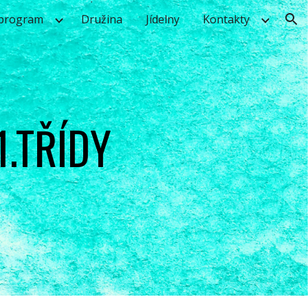
 program
Družina
Jídelny
Kontakty
ion
1.TŘÍDY