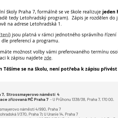
í školy Praha 7, formálně se ve škole realizuje
jeden 
dě tedy Letohradský program). Zápis je rozdělen do j
vě na adrese Letohradská 1.
čtení
) jsou platná v rámci jednotného správního řízení z
d dle preferencí a programu.
e máte možnost volby vámi preferovaného termínu oso
aci k zápisu najdete
zde
.
Těšíme se na školu, není potřeba k zápisu přivést
ha 7, Strossmayerovo náměstí 4
zace zřizovaná MČ Praha 7
-
U Průhonu 1338/38, Praha 7, 170 00.
smayerovo náměstí 4/990, Praha 7
ohradská 1/370, Praha 7
;
U Uranie 14, Praha 7