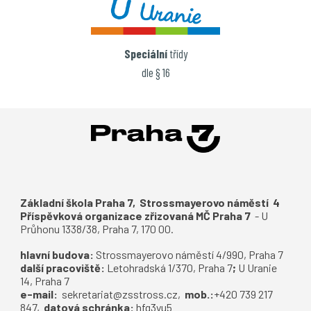
Speciální
třídy
dle § 16
Základní škola Praha 7, Strossmayerovo náměstí 4
Příspěvková organizace zřizovaná MČ Praha 7
-
U
Průhonu 1338/38, Praha 7, 170 00.
hlavní budova:
S
trossmayerovo náměstí 4/990, Praha 7
další pracoviště:
Letohradská 1/370, Praha 7
;
U Uranie
14, Praha 7
e-mail:
sekretariat@zsstross.cz
,
mob.:
+420 739 217
847,
datová schránka:
hfg3yu5