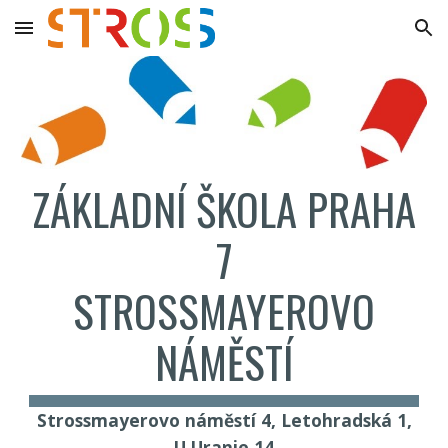
Skip to main content
Skip to navigation
ZÁKLADNÍ ŠKOLA PRAHA
7
STROSSMAYEROVO
NÁMĚSTÍ
Strossmayerovo náměstí 4, Letohradská 1,
U Uranie 14