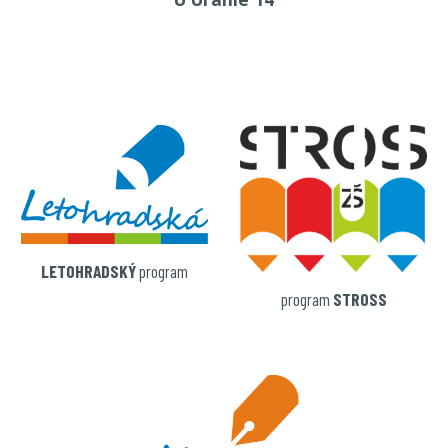
LETOHRADSKÝ
program
program
STROSS