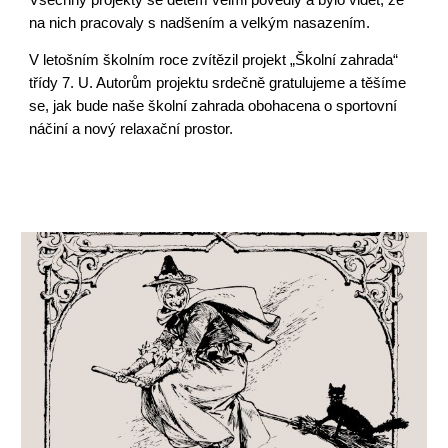
Všechny projekty se dětem velmi povedly a bylo vidět, že
na nich pracovaly s nadšením a velkým nasazením.
V letošním školním roce zvítězil projekt „Školní zahrada“
třídy 7. U. Autorům projektu srdečně gratulujeme a těšíme
se, jak bude naše školní zahrada obohacena o sportovní
náčiní a nový relaxační prostor.