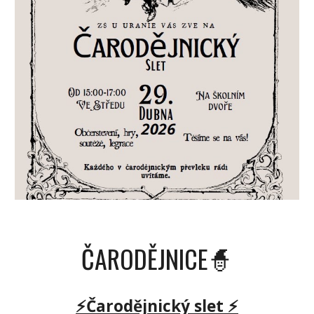
ČARODĚJNICE🧙
⚡
Čarodějnický slet ⚡