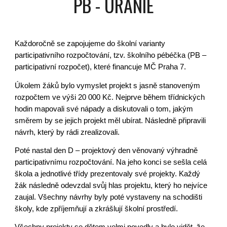
PB - URANIE
Každoročně se zapojujeme do školní varianty
participativního rozpočtování, tzv. školního pébéčka (PB –
participativní rozpočet), které financuje MČ Praha 7.
Úkolem žáků bylo vymyslet projekt s jasně stanoveným
rozpočtem ve výši 20 000 Kč. Nejprve během třídnických
hodin mapovali své nápady a diskutovali o tom, jakým
směrem by se jejich projekt měl ubírat. Následně připravili
návrh, který by rádi zrealizovali.
Poté nastal den D – projektový den věnovaný výhradně
participativnímu rozpočtování. Na jeho konci se sešla celá
škola a jednotlivé třídy prezentovaly své projekty. Každý
žák následně odevzdal svůj hlas projektu, který ho nejvíce
zaujal. Všechny návrhy byly poté vystaveny na schodišti
školy, kde zpříjemňují a zkrášlují školní prostředí.