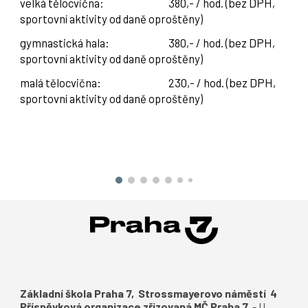
velká tělocvična:
380,- / hod. (bez DPH,
sportovní aktivity od daně oproštěny)
gymnastická hala:
380,- / hod.
(bez DPH,
sportovní aktivity od daně opr
o
štěny)
malá tělocvična:
230,- / hod.
(bez DPH,
sportovní aktivity od daně opr
o
štěny)
Základní škola Praha 7, Strossmayerovo náměstí 4
Příspěvková organizace zřizovaná MČ Praha 7
-
U