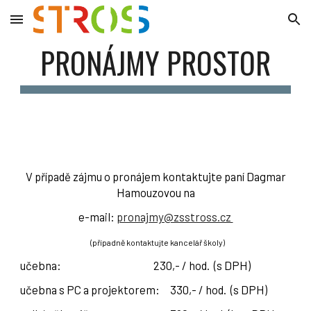
Skip to main content
Skip to navigation
PRONÁJMY PROSTOR
V případě zájmu o pronájem kontaktujte paní Dagmar
Hamouzovou na
e-mail:
pronajmy@zsstross.cz
(případně kontaktujte kancelář školy)
učebna:
230,- / hod. (s DPH)
učebna s PC a projektorem:
330,- / hod. (s DPH)