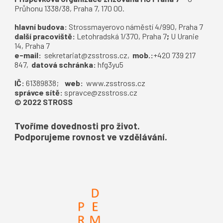
Průhonu 1338/38, Praha 7, 170 00.
hlavní budova:
S
trossmayerovo náměstí 4/990, Praha 7
další pracoviště:
Letohradská 1/370, Praha 7
;
U Uranie
14, Praha 7
e-mail:
sekretariat@zsstross.cz
,
mob.:
+420 739 217
847,
datová schránka:
hfg3yu5
IČ:
61389838;
web:
www.zsstross.cz
správce sítě:
spravce@zsstross.cz
© 2022 STROSS
Tvoříme dovednosti pro život.
Podporujeme rovnost ve vzdělávání.