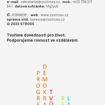
e-mail:
sekretariat@zsstross.cz
,
mob.:
+420 739 217
847,
datová schránka:
hfg3yu5
IČ:
61389838;
web:
www.zsstross.cz
správce sítě:
spravce@zsstross.cz
© 2022 STROSS
Tvoříme dovednosti pro život.
Podporujeme rovnost ve vzdělávání.