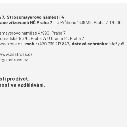
ha 7, Strossmayerovo náměstí 4
zace zřizovaná MČ Praha 7
-
U Průhonu 1338/38, Praha 7, 170 00.
smayerovo náměstí 4/990, Praha 7
ohradská 1/370, Praha 7
;
U Uranie 14, Praha 7
zsstross.cz
,
mob.:
+420 739 217 847,
datová schránka:
hfg3yu5
www.zsstross.cz
e@zsstross.cz
i pro život.
ost ve vzdělávání.