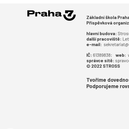
Základní škola Pra
Příspěvková organi
hlavní budova:
S
tros
další pracoviště:
Let
e-mail:
sekretariat@
IČ:
61389838;
web:
správce sítě:
spravc
© 2022 STROSS
Tvoříme dovednost
Podporujeme rovn