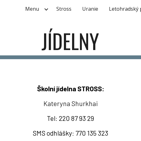
Menu
Stross
Uranie
Letohradský
ip to main content
Skip to navigat
JÍDELNY
Školní jídelna STROSS:
Kateryna Shurkhai
Tel: 220 87 93 29
SMS odhlášky: 770 135 323