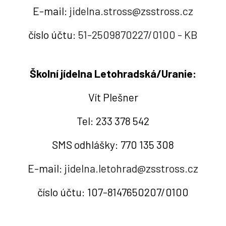
E-mail:
jidelna.stross@zsstross.cz
číslo účtu:
51-2509870227/0100 - KB
Školní jídelna Letohradská/Uranie:
Vít Plešner
Tel: 233 378 542
SMS odhlášky: 770 135 308
E-mail:
jidelna.letohrad@zsstross.cz
číslo účtu: 107-8147650207/0100