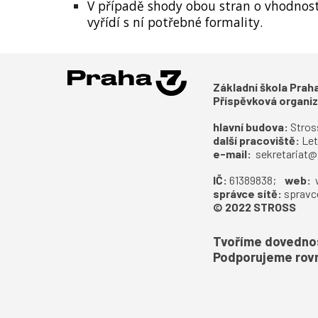
V případě shody obou stran o vhodnost
vyřídí s ní potřebné formality
.
Základní škola Pra
Příspěvková organi
hlavní budova:
S
tros
další pracoviště:
Let
e-mail:
sekretariat@
IČ:
61389838;
web:
správce sítě:
spravc
© 2022 STROSS
Tvoříme dovednost
Podporujeme rovn