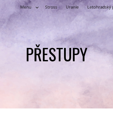
Menu
Stross
Uranie
Letohradský
ip to main content
Skip to navigat
PŘESTUPY