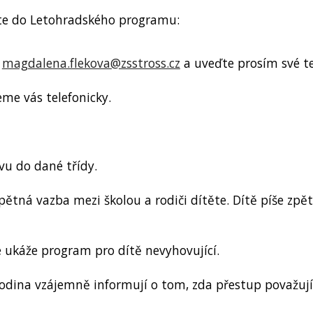
te do Letohradského programu:
l
magdalena.flekova@zsstross.cz
a uveďte prosím své tel
eme vás telefonicky.
vu do dané třídy.
ná vazba mezi školou a rodiči dítěte. Dítě píše zpět
e ukáže program pro dítě nevyhovující.
rodina vzájemně informují o tom, zda přestup považují