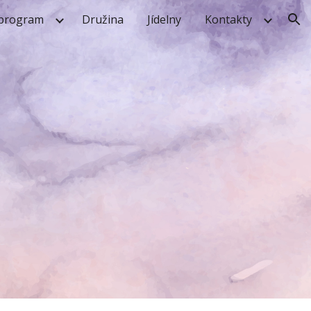
 program
Družina
Jídelny
Kontakty
ion