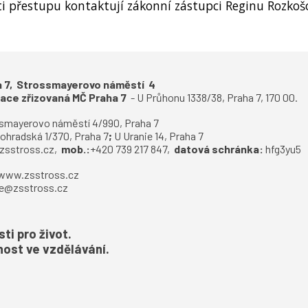
i přestupu kontaktují zákonní zástupci Reginu Rozko
ha 7, Strossmayerovo náměstí 4
zace zřizovaná MČ Praha 7
-
U Průhonu 1338/38, Praha 7, 170 00.
smayerovo náměstí 4/990, Praha 7
ohradská 1/370, Praha 7
;
U Uranie 14, Praha 7
zsstross.cz
,
mob.:
+420 739 217 847,
datová schránka:
hfg3yu5
www.zsstross.cz
e@zsstross.cz
i pro život.
ost ve vzdělávání.