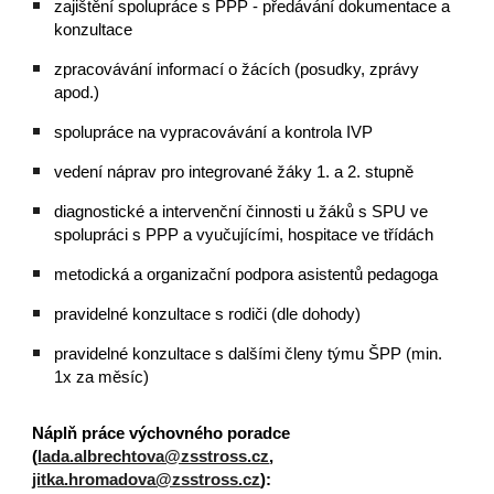
zajištění spolupráce s PPP - předávání dokumentace a
konzultace
zpracovávání informací o žácích (posudky, zprávy
apod.)
spolupráce na vypracovávání a kontrola IVP
vedení náprav pro integrované žáky 1. a 2. stupně
diagnostické a intervenční činnosti u žáků s SPU ve
spolupráci s PPP a vyučujícími,
hospitace ve třídách
metodická a organizační podpora asistentů pedagoga
pravidelné konzultace s rodiči (dle dohody)
pravidelné konzultace s dalšími členy týmu ŠPP (min.
1x za měsíc)
Náplň práce výchovného poradce
(
lada.albrechtova@zsstross.cz
,
jitka.hromadova@zsstross.cz
):