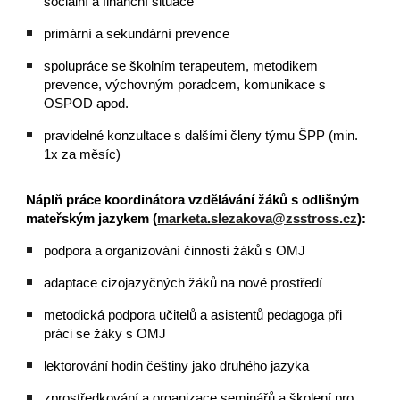
sociální a finanční situace
primární a sekundární prevence
spolupráce se školním terapeutem, metodikem
prevence, výchovným poradcem, komunikace s
OSPOD apod.
pravidelné konzultace s dalšími členy týmu ŠPP (min.
1x za měsíc)
Náplň práce koordinátora vzdělávání žáků s odlišným
mateřským jazykem (
marketa.slezakova@zsstross.cz
):
podpora a organizování činností žáků s OMJ
adaptace cizojazyčných žáků na nové prostředí
metodická podpora učitelů a asistentů pedagoga při
práci se žáky s OMJ
lektorování hodin češtiny jako druhého jazyka
zprostředkování a organizace seminářů a školení pro