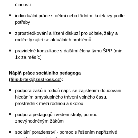
činností
individuální práce s dětmi nebo třídními kolektivy podle
potřeby
zprostředkování a řízení diskuzí pro učitele, žáky a
rodiče týkající se aktuálních problémů
pravidelné konzultace s dalšími členy týmu ŠPP (min.
1x za měsíc)
Náplň práce sociálního pedagoga
(
filip.brtek@zsstross.cz
):
p
odpora žáků a rodičů např. se zajištěním doučování,
hledáním smysluplného trávení volného času,
prostředník mezi rodinou a školou
podpora pedagogů i vedení školy, pomoc
znevýhodněným žákům
sociální poradenství - pomoc s řešením nepříznivé