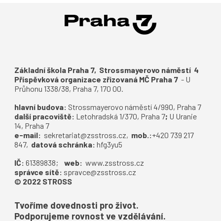
Základní škola Praha 7, Strossmayerovo náměstí 4
Příspěvková organizace zřizovaná MČ Praha 7
-
U
Průhonu 1338/38, Praha 7, 170 00.
hlavní budova:
S
trossmayerovo náměstí 4/990, Praha 7
další pracoviště:
Letohradská 1/370, Praha 7
;
U Uranie
14, Praha 7
e-mail:
sekretariat@zsstross.cz
,
mob.:
+420 739 217
847,
datová schránka:
hfg3yu5
IČ:
61389838;
web:
www.zsstross.cz
správce sítě:
spravce@zsstross.cz
© 2022 STROSS
Tvoříme dovednosti pro život.
Podporujeme rovnost ve vzdělávání.